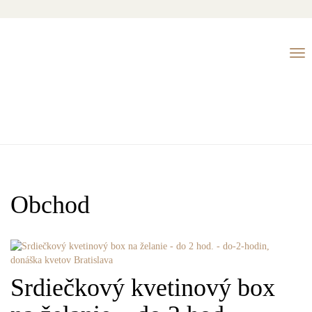
Tog
nav
Obchod
Srdiečkový
kvetinový box