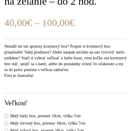
na želanie – do 2 hod.
40,00
€
–
100,00
€
Nenašli ste ten správny kvetinový box? Prajete si kvetinový box
prispôsobiť Vašej predstave? Alebo naopak necháte na nás vytvoriť niečo
unikátne? Stačí si vybrať veľkosť a farbu boxu, cenu koľko má kvetinový
box stáť, spojiť sa s nami, alebo do poznámky uviesť čo očakávate a my
sa do práce pustíme s veľkou radosťou.
Foto je ilustračné.
Veľkosť
Malý biely box, priemer 18cm, výška 7cm
Malý červený box, priemer 18cm, výška 7cm
Malý ružový box, priemer 18cm, výška 7cm